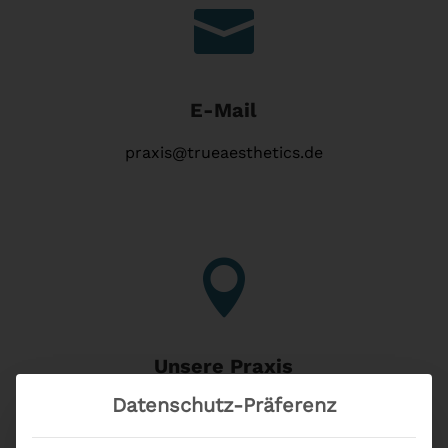

E-Mail
praxis@trueaesthetics.de

Unsere Praxis
Datenschutz-Präferenz
Promenadeplatz 10
80333 München