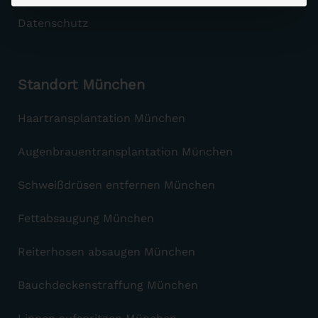
Datenschutz
Standort München
Haartransplantation München
Augenbrauentransplantation München
Schweißdrüsen entfernen München
Fettabsaugung München
Reiterhosen absaugen München
Bauchdeckenstraffung München