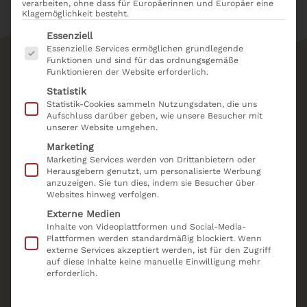
verarbeiten, ohne dass für Europäerinnen und Europäer eine
Klagemöglichkeit besteht.
Es folgt eine Liste der Service-Gruppen, für die eine
Essenziell
Essenzielle Services ermöglichen grundlegende
Funktionen und sind für das ordnungsgemäße
Funktionieren der Website erforderlich.
Statistik
Schreiben Sie uns
Statistik-Cookies sammeln Nutzungsdaten, die uns
Aufschluss darüber geben, wie unsere Besucher mit
Aufgrund hoher Auslastung, benötigen wir
3-
unserer Website umgehen.
4 Werktage
bis wir uns zurückmelden. Für
Marketing
Marketing Services werden von Drittanbietern oder
schnelleres Feedback rufen Sie uns gerne an.
Herausgebern genutzt, um personalisierte Werbung
Bitte prüfen Sie Ihren Spam-Ordner, falls Sie
anzuzeigen. Sie tun dies, indem sie Besucher über
Websites hinweg verfolgen.
keine Antwort erhalten und fügen Sie
Externe Medien
praxis@trueaesthetics.de
zu Ihrem
Inhalte von Videoplattformen und Social-Media-
Adressbuch hinzu.
Plattformen werden standardmäßig blockiert. Wenn
externe Services akzeptiert werden, ist für den Zugriff
auf diese Inhalte keine manuelle Einwilligung mehr
erforderlich.