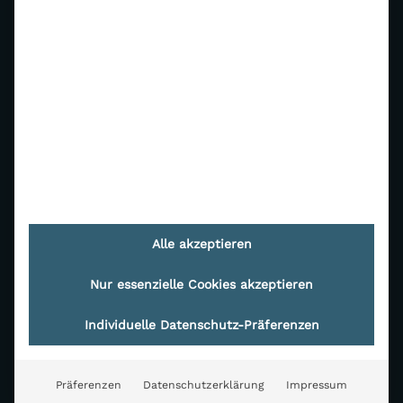
Haare
Körper
True Aesthetics
Über uns
Kontakt
Alle akzeptieren
Online-Termin
Nur essenzielle Cookies akzeptieren
Blog
Individuelle Datenschutz-Präferenzen
Rechtliches
Präferenzen
Datenschutzerklärung
Impressum
Impressum