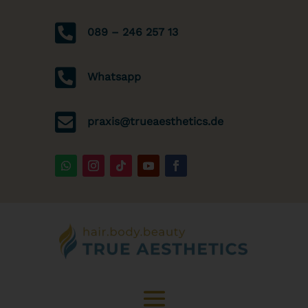

089 – 246 257 13

Whatsapp

praxis@trueaesthetics.de