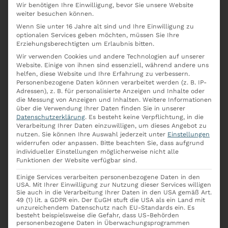
Wir benötigen Ihre Einwilligung, bevor Sie unsere Website
Deutschland
weiter besuchen können.
Wenn Sie unter 16 Jahre alt sind und Ihre Einwilligung zu
optionalen Services geben möchten, müssen Sie Ihre
Erziehungsberechtigten um Erlaubnis bitten.
Wir verwenden Cookies und andere Technologien auf unserer
Bitte beachten Sie, dass
Website. Einige von ihnen sind essenziell, während andere uns
helfen, diese Website und Ihre Erfahrung zu verbessern.
unsere Telefonnummer
Personenbezogene Daten können verarbeitet werden (z. B. IP-
ausschließlich für
Adressen), z. B. für personalisierte Anzeigen und Inhalte oder
die Messung von Anzeigen und Inhalten.
Weitere Informationen
Patientenanfragen und
über die Verwendung Ihrer Daten finden Sie in unserer
Terminvereinbarungen
Datenschutzerklärung
.
Es besteht keine Verpflichtung, in die
Verarbeitung Ihrer Daten einzuwilligen, um dieses Angebot zu
vorgesehen ist. Wir bitten Sie
nutzen.
Sie können Ihre Auswahl jederzeit unter
Einstellungen
widerrufen oder anpassen.
Bitte beachten Sie, dass aufgrund
höflich darum, von
individueller Einstellungen möglicherweise nicht alle
Werbeanfragen oder anderen
Funktionen der Website verfügbar sind.
nicht-patientenbezogenen
Einige Services verarbeiten personenbezogene Daten in den
USA. Mit Ihrer Einwilligung zur Nutzung dieser Services willigen
Anrufen abzusehen.
Sie auch in die Verarbeitung Ihrer Daten in den USA gemäß Art.
49 (1) lit. a GDPR ein. Der EuGH stuft die USA als ein Land mit
unzureichendem Datenschutz nach EU-Standards ein. Es
besteht beispielsweise die Gefahr, dass US-Behörden
personenbezogene Daten in Überwachungsprogrammen